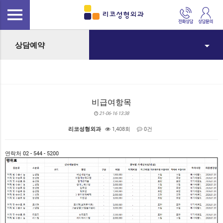
arrow_drop_down
상담예약
비급여항목
21-06-16 13:38
리코성형외과
1,408회
0건
본문
연락처 02 - 544 - 5200